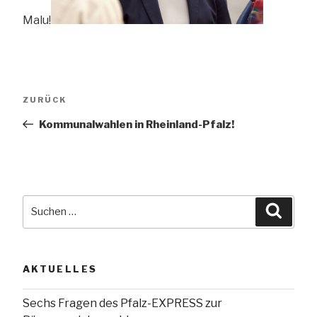
Malu!
Beitragsnavigation
Vorheriger
ZURÜCK
Beitrag
Kommunalwahlen in Rheinland-Pfalz!
Suche
Suche
nach:
AKTUELLES
Sechs Fragen des Pfalz-EXPRESS zur